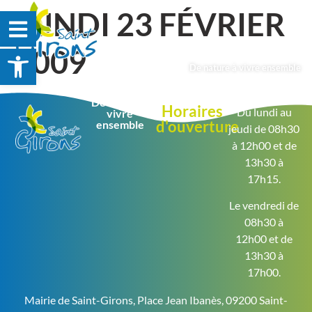
LUNDI 23 FÉVRIER
Ouvrir la barre d’outils
2009
De nature à vivre ensemble
De nature à
Horaires
Du lundi au
vivre
d'ouverture
ensemble
jeudi de 08h30
à 12h00 et de
13h30 à
17h15.
Le vendredi de
08h30 à
12h00 et de
13h30 à
17h00.
Mairie de Saint-Girons,
Place Jean Ibanès,
09200 Saint-