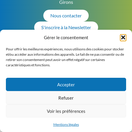
Girons
Nous contacter
S'inscrire à la Newsletter
Gérer le consentement
Pour offrir les meilleures expériences, nous utilisons des cookies pour stocker
et/ou accéder aux informations des appareils. Le fait de ne pas consentir ou de
retirer son consentement peut avoir un effet négatif sur certaines
M
entions légales
Plan
©2026
Pandora Konnect
Tous droits
caractéristiques et fonctions.
du site
réservés
Accepter
Refuser
Voir les préférences
Mentions légales