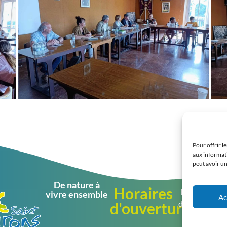
Pour offrir l
aux informati
peut avoir un
De nature à
Horaires
Du lundi au j
vivre ensemble
Ac
de 08h30 à 1
d'ouverture
et de 13h30