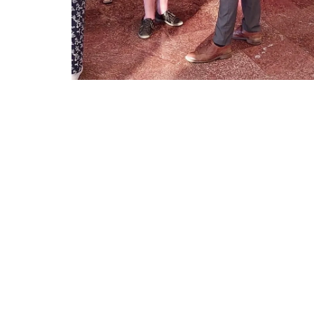
Ce moment exceptionnel et ô combien symboli
Vigneau, Maire de Saint-Girons et les élus 
Michau, sénateur de l’Ariège, d’Isabelle Piq
des Maires de France de l’Ariège, des autorit
combattants, des élus du conseil municipal de