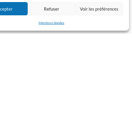
cepter
Refuser
Voir les préférences
Mentions légales
le par un vin d’honneur offert par Jean-Noël
ous-préfète de Saint-Girons, de Jean Jacques
, Maire de Foix et président de l’Association
nts des associations patriotiques et d’anciens
Publié / modifié le 27/06/2024