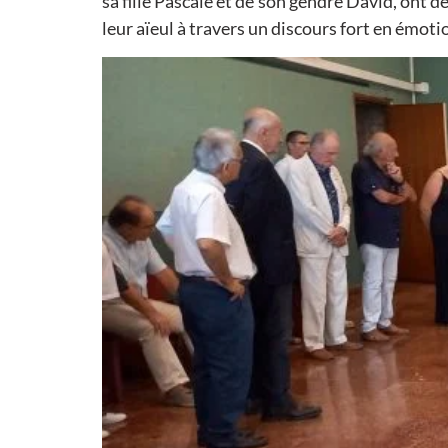
sa fille Pascale et de son gendre David, ont
leur aïeul à travers un discours fort en émoti