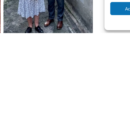
Ac
que du devoir de mémoire s’est clôturé à l’Hôtel de Vil
du conseil municipal, en présence de Catherine Lupion, s
uemal, conseillère régionale d’Occitanie, de Norbert Meler
és civiles et militaires, des porte-drapeaux, des représenta
s enfants et de citoyens.