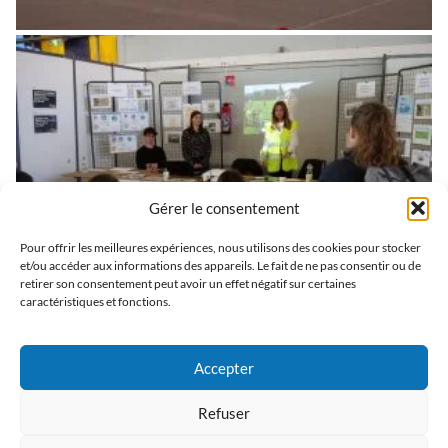
Gérer le consentement
Pour offrir les meilleures expériences, nous utilisons des cookies pour stocker
et/ou accéder aux informations des appareils. Le fait de ne pas consentir ou de
retirer son consentement peut avoir un effet négatif sur certaines
caractéristiques et fonctions.
Le premier jour, les collégiens et les lycéens ont été conviés.
Une jeunesse sensibilisée au travers d’ateliers et de mises en
Accepter
situations : escape game « Retour de soirée », premiers
secours (simulation de choc frontal voiture/vélo), ou encore
Refuser
information sur le plan de déplacements aux abords de la cité
scolaire soutenu par la municipalité. Le lendemain, le forum